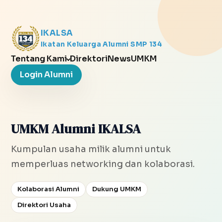
IKALSA
Ikatan Keluarga Alumni SMP 134
Tentang Kami
Direktori
News
UMKM
Login Alumni
UMKM Alumni IKALSA
Kumpulan usaha milik alumni untuk
memperluas networking dan kolaborasi.
Kolaborasi Alumni
Dukung UMKM
Direktori Usaha