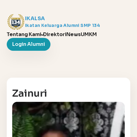
IKALSA
Ikatan Keluarga Alumni SMP 134
Tentang Kami
Direktori
News
UMKM
Login Alumni
Zainuri