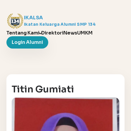
IKALSA
Ikatan Keluarga Alumni SMP 134
Tentang Kami
Direktori
News
UMKM
Login Alumni
Titin Gumiati