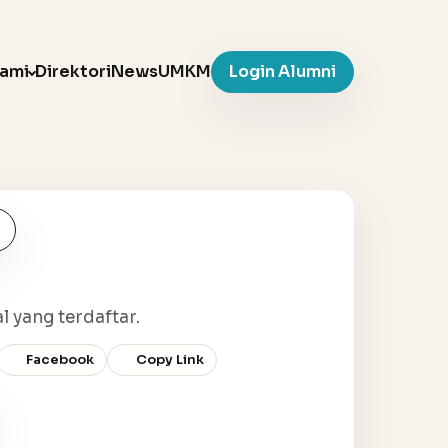
Kami
Direktori
News
UMKM
Login Alumni
l yang terdaftar.
Facebook
Copy Link