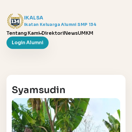
IKALSA
Ikatan Keluarga Alumni SMP 134
Tentang Kami
Direktori
News
UMKM
Login Alumni
Syamsudin