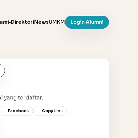
Kami
Direktori
News
UMKM
Login Alumni
l yang terdaftar.
Facebook
Copy Link