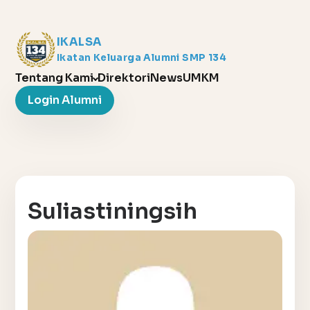
IKALSA
Ikatan Keluarga Alumni SMP 134
Tentang Kami
Direktori
News
UMKM
Login Alumni
Suliastiningsih