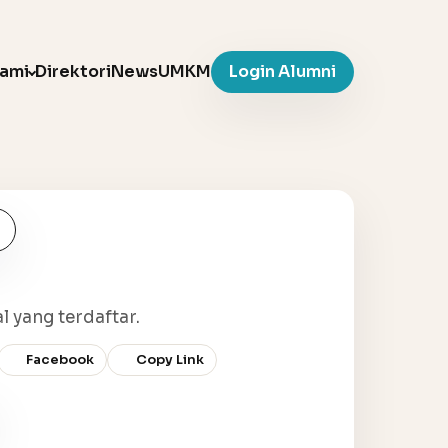
Kami
Direktori
News
UMKM
Login Alumni
l yang terdaftar.
Facebook
Copy Link