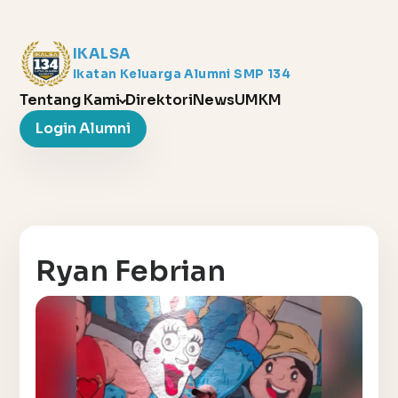
IKALSA
Ikatan Keluarga Alumni SMP 134
Tentang Kami
Direktori
News
UMKM
Login Alumni
Ryan Febrian