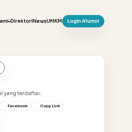
Kami
Direktori
News
UMKM
Login Alumni
l yang terdaftar.
Facebook
Copy Link