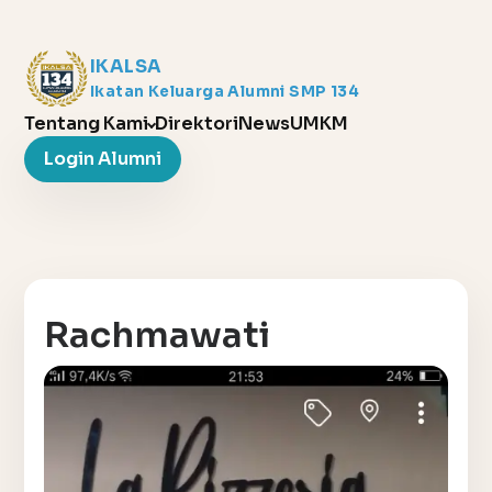
IKALSA
Ikatan Keluarga Alumni SMP 134
Tentang Kami
Direktori
News
UMKM
Login Alumni
Rachmawati