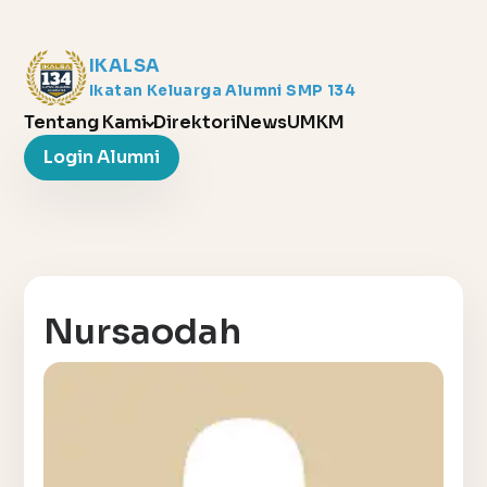
IKALSA
Ikatan Keluarga Alumni SMP 134
Tentang Kami
Direktori
News
UMKM
Login Alumni
Nursaodah