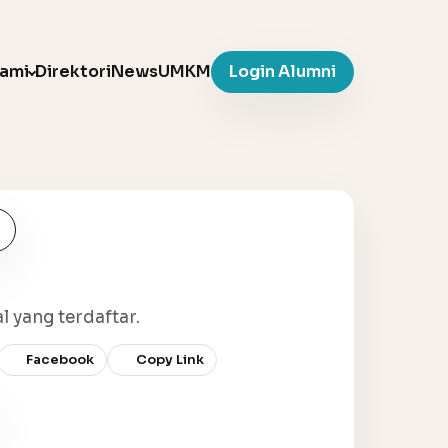
Kami
Direktori
News
UMKM
Login Alumni
l yang terdaftar.
Facebook
Copy Link