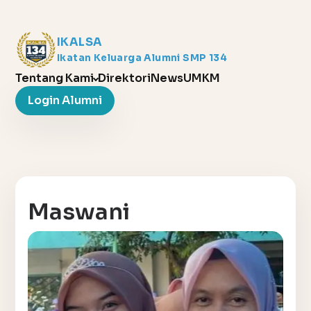
IKALSA
Ikatan Keluarga Alumni SMP 134
Tentang Kami
Direktori
News
UMKM
Login Alumni
Maswani