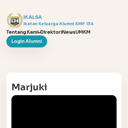
IKALSA
Ikatan Keluarga Alumni SMP 134
Tentang Kami
Direktori
News
UMKM
Login Alumni
Marjuki