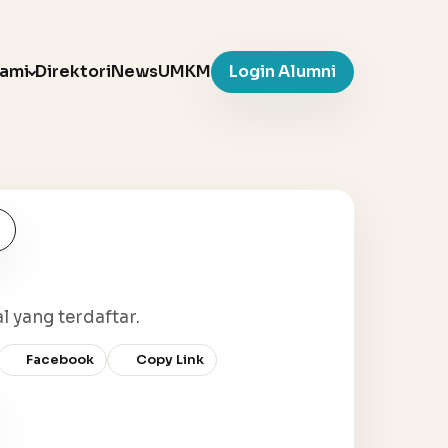
Kami
Direktori
News
UMKM
Login Alumni
l yang terdaftar.
Facebook
Copy Link