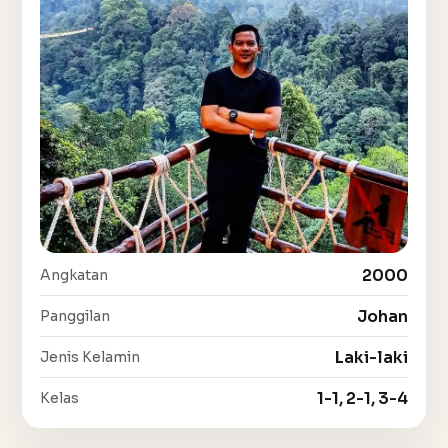
2000
Angkatan
Johan
Panggilan
Laki-laki
Jenis Kelamin
1-1, 2-1, 3-4
Kelas