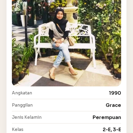
1990
Angkatan
Grace
Panggilan
Perempuan
Jenis Kelamin
2-E, 3-E
Kelas