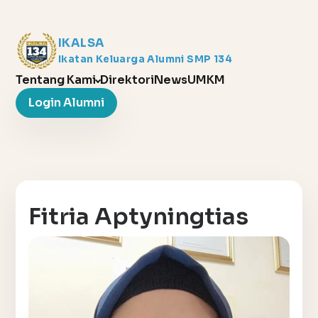
IKALSA
Ikatan Keluarga Alumni SMP 134
Tentang Kami
Direktori
News
UMKM
Login Alumni
Fitria Aptyningtias