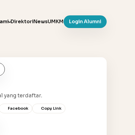
Kami
Direktori
News
UMKM
Login Alumni
l yang terdaftar.
Facebook
Copy Link