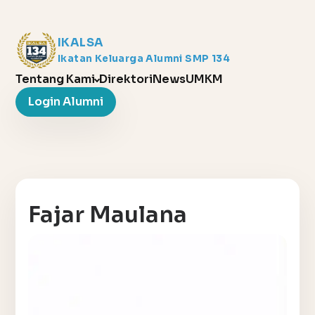
IKALSA
Ikatan Keluarga Alumni SMP 134
Tentang Kami
Direktori
News
UMKM
Login Alumni
Fajar Maulana