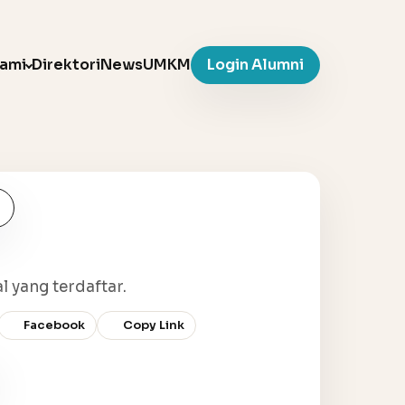
Kami
Direktori
News
UMKM
Login Alumni
l yang terdaftar.
Facebook
Copy Link