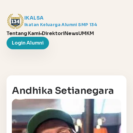
IKALSA
Ikatan Keluarga Alumni SMP 134
Tentang Kami
Direktori
News
UMKM
Login Alumni
Andhika Setianegara