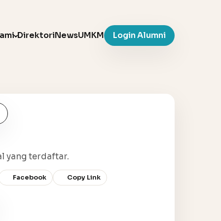
Kami
Direktori
News
UMKM
Login Alumni
l yang terdaftar.
Facebook
Copy Link