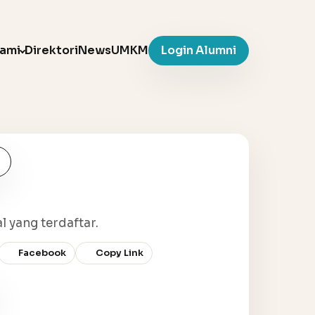
Kami
Direktori
News
UMKM
Login Alumni
l yang terdaftar.
Facebook
Copy Link