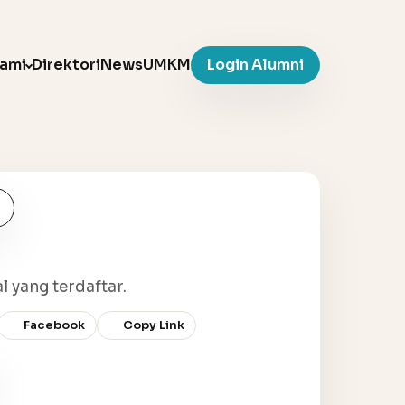
Kami
Direktori
News
UMKM
Login Alumni
l yang terdaftar.
Facebook
Copy Link