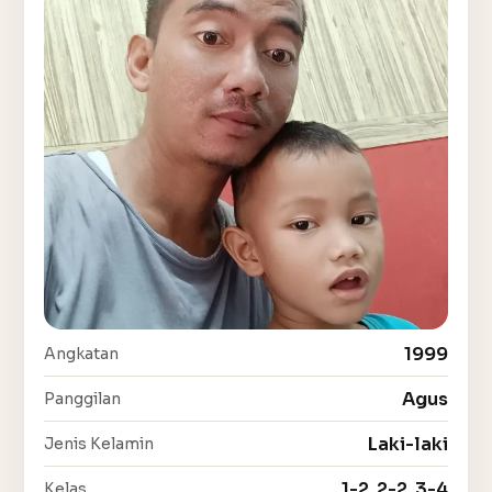
1999
Angkatan
Agus
Panggilan
Laki-laki
Jenis Kelamin
1-2, 2-2, 3-4
Kelas