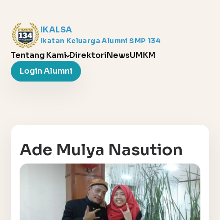
IKALSA
Ikatan Keluarga Alumni SMP 134
Tentang Kami
Direktori
News
UMKM
Login Alumni
Ade Mulya Nasution